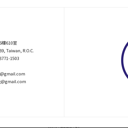
6樓610室
89, Taiwan, R.O.C.
8771-1503
@gmail.com
@gmail.com