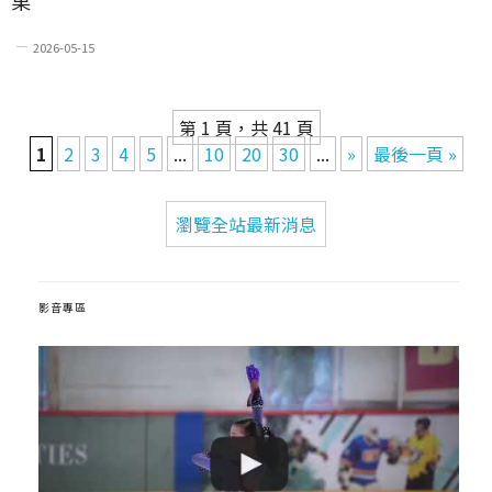
果
2026-05-15
第 1 頁，共 41 頁
1
2
3
4
5
...
10
20
30
...
»
最後一頁 »
瀏覽全站最新消息
影音專區