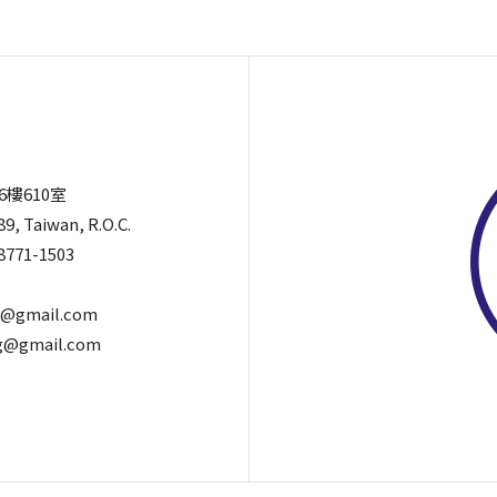
6樓610室
89, Taiwan, R.O.C.
8771-1503
@gmail.com
@gmail.com