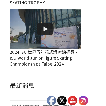
SKATING TROPHY
2024 ISU 世界青年花式滑冰錦標賽 -
ISU World Junior Figure Skating
Championships Taipei 2024
最新消息