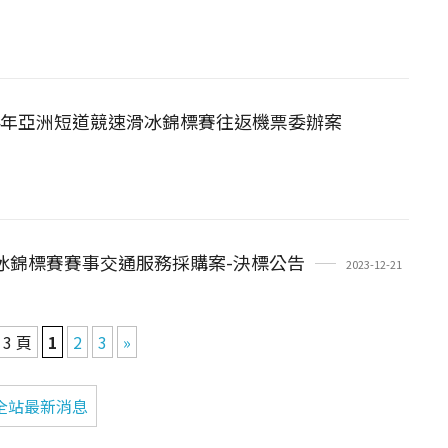
024年亞洲短道競速滑冰錦標賽往返機票委辦案
花式滑冰錦標賽賽事交通服務採購案-決標公告
2023-12-21
 3 頁
1
2
3
»
全站最新消息