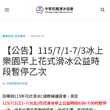
最新消息
,
花式滑冰
2026-06-23
【公告】115/7/1-7/3冰上
樂園早上花式滑冰公益時
段暫停乙次
by
中華民國滑冰協會
因舉辦115年花式滑冰C級教練講習會，原定
115/7/1(三
)~7/3(五)花式
滑冰早上
公益時段6:00-7:00均暫停
一次
，請各位選手及教練留意，
造成不便，敬請見諒。