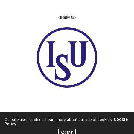
<相關連結>
Our site uses cookies. Learn more about our use of cookies:
Cookie
Policy
2024©中華民國滑冰協會
ACCEPT