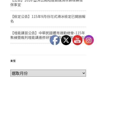
【公告】2026 亞洲公開短道競速滑冰錦標賽投
保事宜
【檢定公告】115年9月份花式滑冰檢定已開放報
名
【增能講習公告】中華民國體育運動總會-115年
教練暨裁判增能講進修研習會-高雄場(第17梯次)
彙整