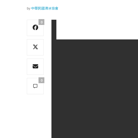
by
中華民國滑冰協會
0
0