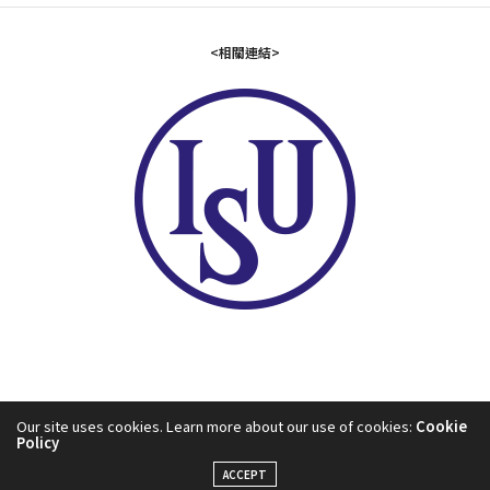
<相關連結>
Our site uses cookies. Learn more about our use of cookies:
Cookie
Policy
2024©中華民國滑冰協會
ACCEPT