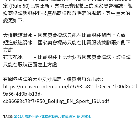
定 (Rule 50)已經更新，有關比賽服裝上的國家奧會標誌、製
造商標誌與服裝科技產品商標都有明確的規範，其中重大的
變更如下:
大道競速滑冰 – 國家奧會標誌只能在比賽服裝背面上方處
短道競速滑冰 – 國家奧會標誌只能在比賽服裝雙腳兩外側下
方處
花市花冰 – 比賽服裝上比需要有國家奧會標誌，該標誌
只能在服裝正面左上方處
有關各標誌的大小尺寸規定，請參閱原文出處 :
https://mcusercontent.com/b9793ca821b0ecec7b00d8d2d/
9a56-4d9b-b13d-
cb86683c73f7/R50_Beijing_EN_Sport_ISU.pdf
TAGS:
2022北京冬季奧林匹克運動會
,
J花式滑冰
,
競速滑冰