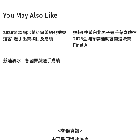
You May Also Like
2026第25屆米蘭科爾蒂納冬季奧
捷報! 中華台北男子選手蔡嘉瑋在
運會-選手出賽項目及成績
2025亞洲冬季運動會闖進決賽
Final A
競速滑冰 – 各國菁英選手成績
<會務資訊>
中華民國滑冰協會