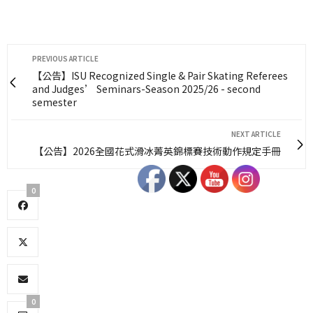
PREVIOUS ARTICLE
【公告】ISU Recognized Single & Pair Skating Referees
and Judges’ Seminars-Season 2025/26 - second
semester
NEXT ARTICLE
【公告】2026全國花式滑冰菁英錦標賽技術動作規定手冊
0
0