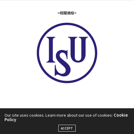
<相關連結>
Our site uses cookies. Learn more about our use of cookies:
Cookie
Policy
2024©中華民國滑冰協會
ACCEPT