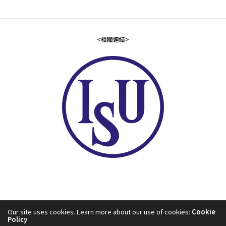
<相關連結>
Our site uses cookies. Learn more about our use of cookies:
Cookie
Policy
2024©中華民國滑冰協會