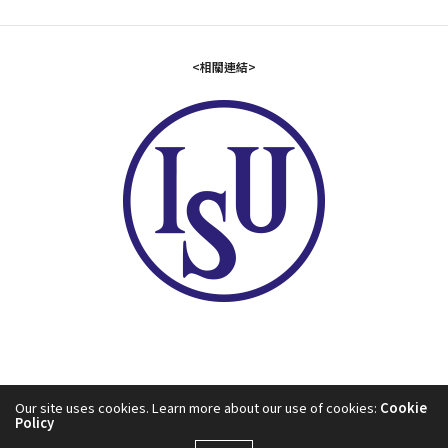
<相關連結>
Our site uses cookies. Learn more about our use of cookies:
Cookie
Policy
2024©中華民國滑冰協會