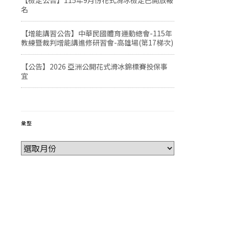
【檢定公告】115年9月份花式滑冰檢定已開放報
名
【增能講習公告】中華民國體育運動總會-115年
教練暨裁判增能講進修研習會-高雄場(第17梯次)
【公告】2026 亞洲公開花式滑冰錦標賽投保事
宜
彙整