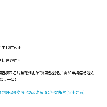
中午12時截止
知審核通過者。
四)，媒體請帶名片至報到處領取媒體證(名片需和申請媒體證姓
請人一致）。
滑冰錦標賽媒體採訪及家長攝影申請規範(含申請表)