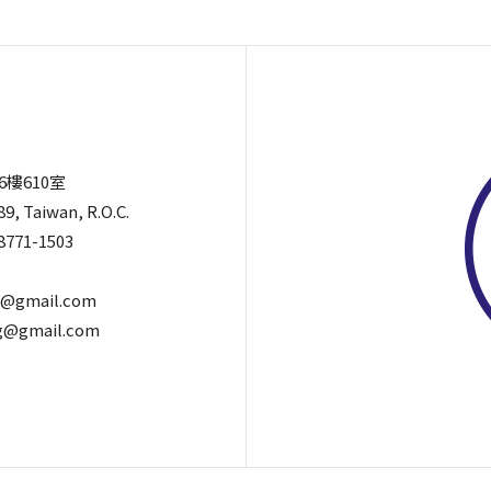
6樓610室
89, Taiwan, R.O.C.
8771-1503
@gmail.com
@gmail.com