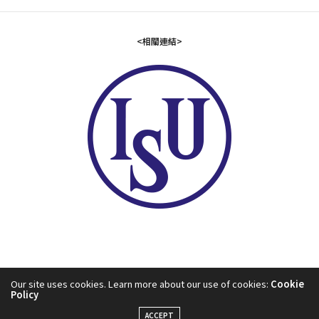
<相關連結>
Our site uses cookies. Learn more about our use of cookies:
Cookie
Policy
2024©中華民國滑冰協會
ACCEPT