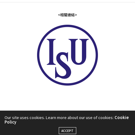
<相關連結>
Our site uses cookies. Learn more about our use of cookies:
Cookie
Policy
2024©中華民國滑冰協會
ACCEPT