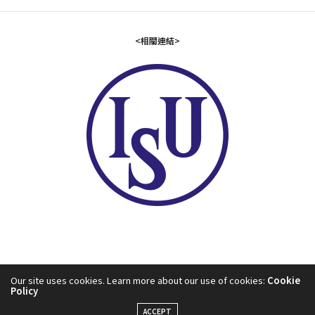
<相關連結>
Our site uses cookies. Learn more about our use of cookies:
Cookie
Policy
2024©中華民國滑冰協會
ACCEPT