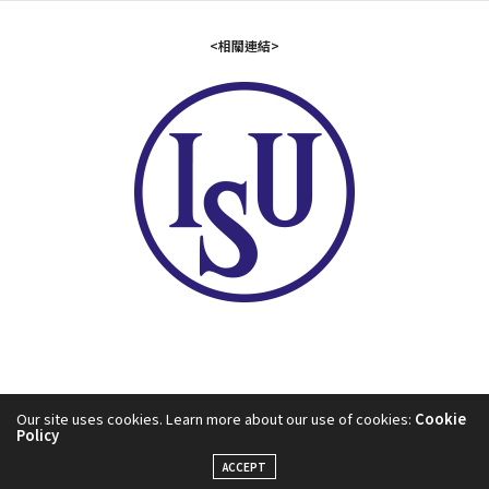
<相關連結>
Our site uses cookies. Learn more about our use of cookies:
Cookie
Policy
2024©中華民國滑冰協會
ACCEPT