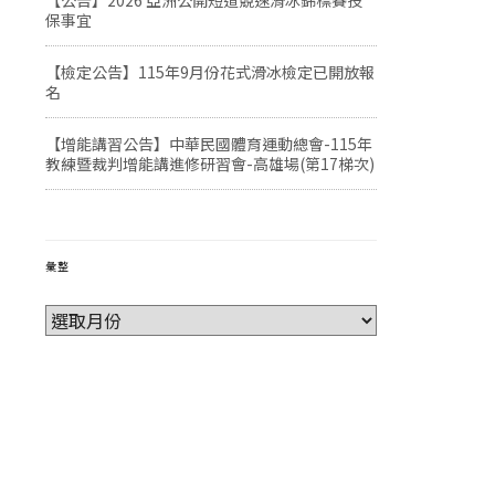
【公告】2026 亞洲公開短道競速滑冰錦標賽投
保事宜
【檢定公告】115年9月份花式滑冰檢定已開放報
名
【增能講習公告】中華民國體育運動總會-115年
教練暨裁判增能講進修研習會-高雄場(第17梯次)
彙整