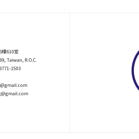
6樓610室
89, Taiwan, R.O.C.
8771-1503
@gmail.com
@gmail.com