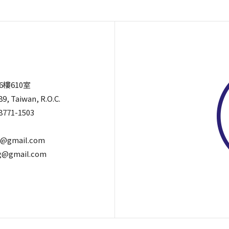
6樓610室
89, Taiwan, R.O.C.
8771-1503
@gmail.com
@gmail.com