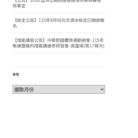
【公告】2026 亞洲公開短道競速滑冰錦標賽投
保事宜
【檢定公告】115年9月份花式滑冰檢定已開放報
名
【增能講習公告】中華民國體育運動總會-115年
教練暨裁判增能講進修研習會-高雄場(第17梯次)
彙整