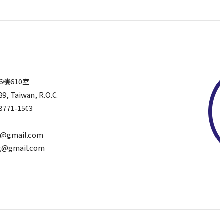
6樓610室
89, Taiwan, R.O.C.
8771-1503
@gmail.com
@gmail.com