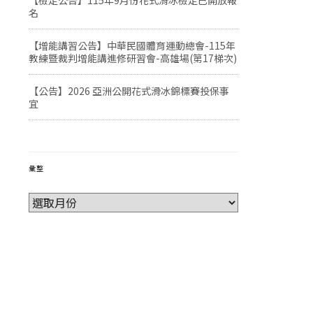
【檢定公告】115年9月份花式滑冰檢定已開放報
名
【增能講習公告】中華民國體育運動總會-115年
教練暨裁判增能講進修研習會-高雄場(第17梯次)
【公告】2026 亞洲公開花式滑冰錦標賽投保事
宜
彙整