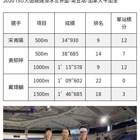
2020 ISU大道競速滑冰世界盃-第五站-加拿大卡加里
單站積
選手
項目
成績
排名
分
宋青陽
500m
34″930
9
12
500m
38″685
14
7
黃郁婷
1000m
1’15″578
9
12
1000m
1’09″602
22
0
戴瑋麟
1500m
1’46″685
18
3