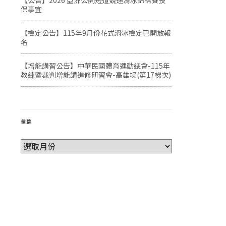
【公告】2026 亞洲公開短道競速滑冰錦標賽投
保事宜
【檢定公告】115年9月份花式滑冰檢定已開放報
名
【增能講習公告】中華民國體育運動總會-115年
教練暨裁判增能講進修研習會-高雄場(第17梯次)
彙整