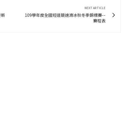
NEXT ARTICLE
更新
109學年度全國短道競速滑冰秋冬季錦標賽--
賽程表