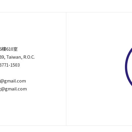
6樓610室
89, Taiwan, R.O.C.
8771-1503
@gmail.com
@gmail.com