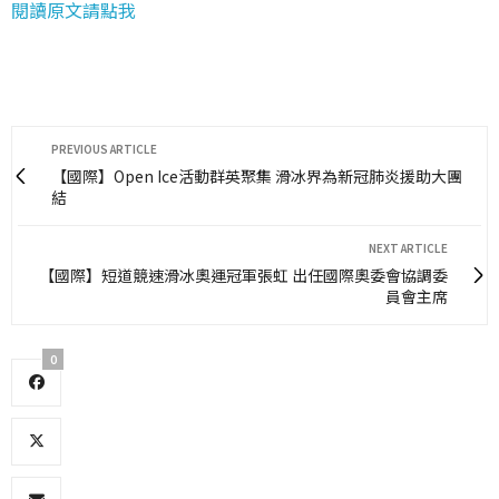
閱讀原文請點我
PREVIOUS ARTICLE
【國際】Open Ice活動群英聚集 滑冰界為新冠肺炎援助大團
結
NEXT ARTICLE
【國際】短道競速滑冰奧運冠軍張虹 出任國際奧委會協調委
員會主席
0