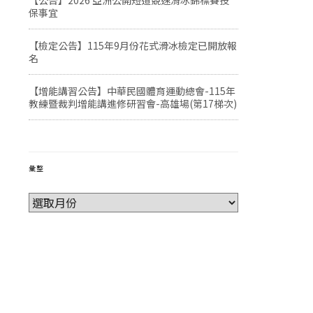
【公告】2026 亞洲公開短道競速滑冰錦標賽投
保事宜
【檢定公告】115年9月份花式滑冰檢定已開放報
名
【增能講習公告】中華民國體育運動總會-115年
教練暨裁判增能講進修研習會-高雄場(第17梯次)
彙整