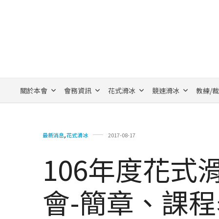
關於本會
會務資訊
花式滑冰
競速滑冰
教練/
最新消息
,
花式滑冰
2017-08-17
106年度花式
會-簡章、課