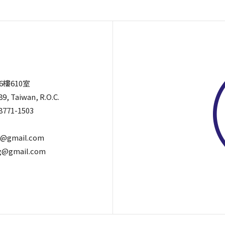
6樓610室
89, Taiwan, R.O.C.
8771-1503
@gmail.com
@gmail.com