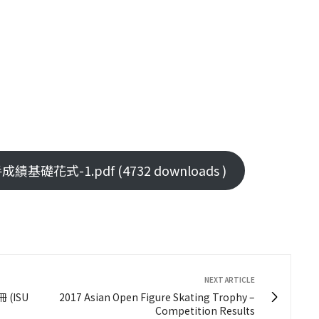
花式-1.pdf (4732 downloads )
NEXT ARTICLE
(ISU
2017 Asian Open Figure Skating Trophy –
Competition Results