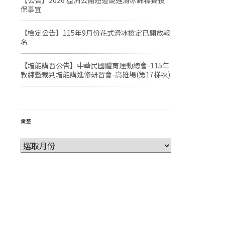
【公告】2026 亞洲公開短道競速滑冰錦標賽投
保事宜
【檢定公告】115年9月份花式滑冰檢定已開放報
名
【增能講習公告】中華民國體育運動總會-115年
教練暨裁判增能講進修研習會-高雄場(第17梯次)
彙整