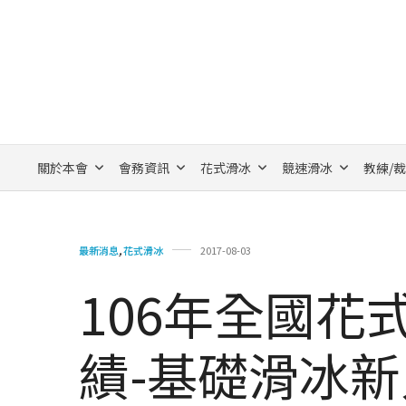
關於本會
會務資訊
花式滑冰
競速滑冰
教練/
最新消息
,
花式滑冰
2017-08-03
106年全國花
績-基礎滑冰新