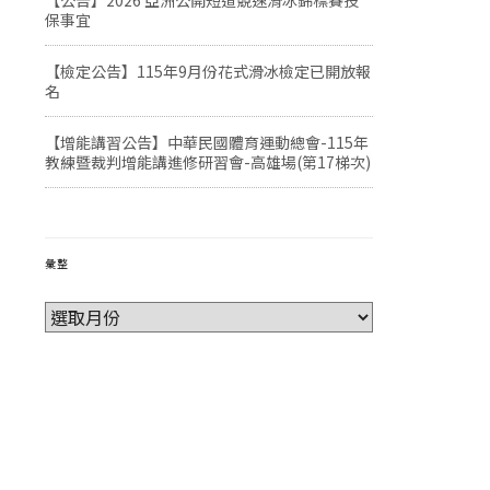
【公告】2026 亞洲公開短道競速滑冰錦標賽投
保事宜
【檢定公告】115年9月份花式滑冰檢定已開放報
名
【增能講習公告】中華民國體育運動總會-115年
教練暨裁判增能講進修研習會-高雄場(第17梯次)
彙整