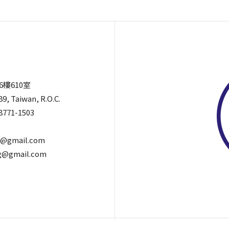
6樓610室
89, Taiwan, R.O.C.
8771-1503
@gmail.com
@gmail.com