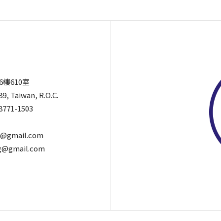
6樓610室
89, Taiwan, R.O.C.
8771-1503
@gmail.com
@gmail.com