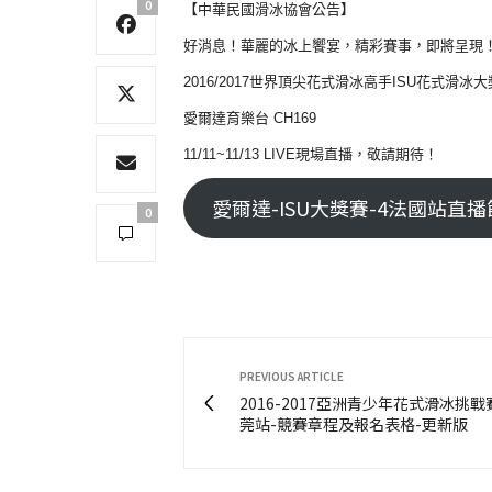
0
【中華民國滑冰協會公告】
好消息！華麗的冰上饗宴，精彩賽事，即將呈現
2016/2017世界頂尖花式滑冰高手ISU花式滑冰
愛爾達育樂台 CH169
11/11~11/13 LIVE現場直播，敬請期待！
愛爾達-ISU大獎賽-4法國站直播節目表 
0
PREVIOUS ARTICLE
2016-2017亞洲青少年花式滑冰挑
莞站-競賽章程及報名表格-更新版