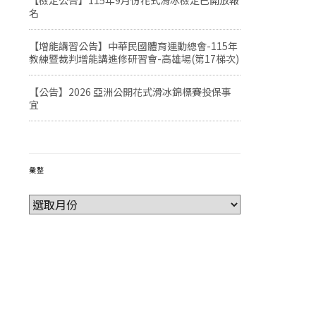
【檢定公告】115年9月份花式滑冰檢定已開放報
名
【增能講習公告】中華民國體育運動總會-115年
教練暨裁判增能講進修研習會-高雄場(第17梯次)
【公告】2026 亞洲公開花式滑冰錦標賽投保事
宜
彙整