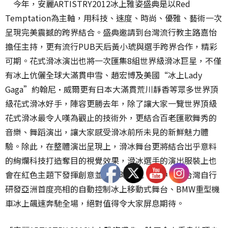
今年，安麗ARTISTRY2012冰上雅姿盛典是以Red
Temptation為主軸，用科技、速度、時尚、優雅、藝術一次
呈現完美震撼的跨界結合。盛典邀請到台灣流行教主路嘉怡
擔任主持，更有流行PUB天后黃小琥與選手跨界合作，精彩
可期。花式滑冰演出也將一次匯集8組世界級滑冰巨星，不僅
有冰上伉儷全球大滿貫申雪、趙宏博及美國“冰上Lady
Gaga”約翰尼·威爾更有日本大滿貫荒川靜香等眾多世界頂
級花式滑冰好手，陣容更勝去年，除了讓大家一覽世界頂級
花式滑冰最令人嘆為觀止的技術外，更結合百老匯歌舞秀的
音樂、舞蹈演出，讓大家感受滑冰前所未見的新鮮魅力體
驗。除此，在整體演出呈現上，滑冰舞台更將結合出乎意料
的絢爛科技打造奪目的視覺效果，滑冰選手的演出服裝上也
會在紅色主題下發揮創意並兼具時尚感。其中，由台灣自行
研發亞洲首度亮相的自動控制冰上移動式舞台、BMW重型機
車冰上飆速奔馳全場，絕對值得令大家屏息期待。