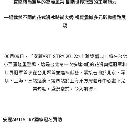
直擊時尚巨星的亮麗風采 目睹世界冠軍的王者魅力
一場截然不同的花式滑冰時尚大秀 視覺震撼多元影像極致展
現
06月09日，「安麗ARTISTRY 2012冰上雅姿盛典」將在台北
小巨蛋隆重登場，這是台北第一次多達8組的花滑奧運冠軍和
世界冠軍首次在台北聚首並連袂獻藝，緊接著將於北京、深
圳、上海、三站巡演。第四站於上海東方灣體育中心畫下完
美句點，盛況空前，令人期待。
安麗
ARTISTRY
獨家冠名贊助