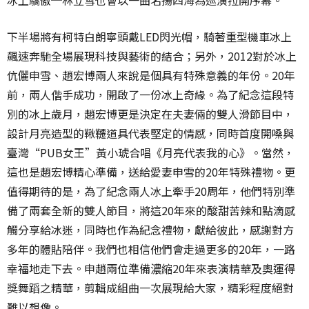
冰上驕傲─林立雪也會以一曲名揚四海為巡演拉開序幕。
下半場將有柯特白朗寧頭戴LED閃光帽，騎著重型機車冰上
飆速奔馳全場展現科技與藝術的結合；另外，2012對於冰上
伉儷申雪、趙宏博兩人來說是個具有特殊意義的年份。20年
前，兩人偕手成功，開啟了一份冰上奇緣。為了紀念這段特
別的冰上歲月，趙宏博更是決定在夫妻倆的雙人滑節目中，
設計月亮造型的鞦韆道具代表堅定的情感，同時首度開嗓與
臺灣“PUB女王”黃小琥合唱《月亮代表我的心》。當然，
這也是趙宏博精心準備，送給愛妻申雪的20年特殊禮物。更
值得期待的是，為了紀念兩人冰上牽手20周年，他們特別準
備了兩套全新的雙人節目，將這20年來的酸甜苦辣和點滴感
觸分享給冰迷，同時也作為紀念禮物，獻給彼此，感謝對方
多年的體貼陪伴。我們也相信他們會走過更多的20年，一路
幸福地走下去。申趙兩位準備濃縮20年來表演精華及奧運得
獎舞蹈之精華，剪輯成組曲一次展現給大家，精彩程度絕對
難以想像。