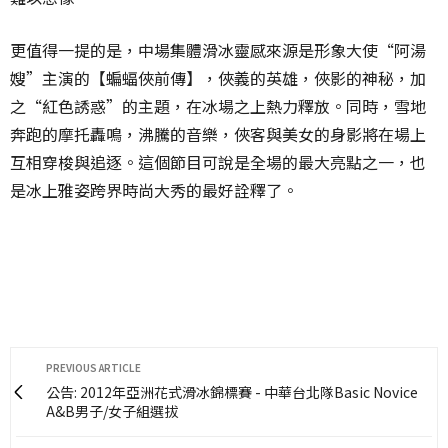
更值得一提的是，中場集體滑冰靈感來源是形象大使“阿湯
嫂”主演的【蝙蝠俠前傳】，俠義的英雄，俠影的神秘，加
之“紅色誘惑”的主題，在冰場之上熱力釋放。同時，雪地
奔跑的摩托轟鳴，沸騰的音樂，俠客與美女的身影將在場上
互相穿梭與追逐。這個節目可說是全場的最大亮點之一，也
是冰上雅姿跨界時尚大秀的最好詮釋了。
PREVIOUS ARTICLE
公告: 2012年亞洲花式滑冰錦標賽 - 中華台北隊Basic Novice
A&B男子/女子組選拔