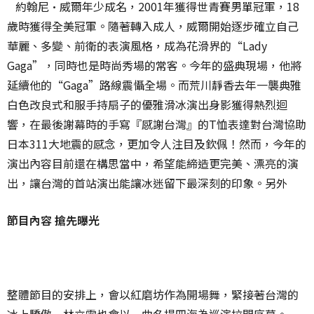
約翰尼·威爾年少成名，2001年獲得世青賽男單冠軍，18
歲時獲得全美冠軍。隨著轉入成人，威爾開始逐步確立自己
華麗、多變、前衛的表演風格，成為花滑界的“Lady
Gaga”，同時也是時尚秀場的常客。今年的盛典現場，他將
延續他的“Gaga”路線震懾全場。而荒川靜香去年一襲典雅
白色改良式和服手持扇子的優雅滑冰演出身影獲得熱烈迴
響，在最後謝幕時的手寫『感謝台灣』的T恤表達對台灣協助
日本311大地震的感念，更加令人注目及欽佩！然而，今年的
演出內容目前還在構思當中，希望能締造更完美、漂亮的演
出，讓台灣的首站演出能讓冰迷留下最深刻的印象。另外
節目內容 搶先曝光
整體節目的安排上，會以紅磨坊作為開場舞，緊接著台灣的