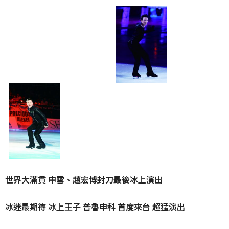
世
界大滿貫 申雪、趙宏博封刀最後冰上演出
冰迷最期待 冰上王子 普魯申科 首度來台 超猛演出