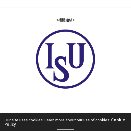
<相關連結>
Our site uses cookies. Learn more about our use of cookies:
Cookie
Policy
2024©中華民國滑冰協會