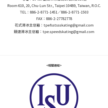
Room 610, 20, Chu-Lun Str., Taipei 10489, Taiwan, R.O.C.
TEL：886-2-8771-1451／886-2-8771-1503
FAX：886-2-27782778
花式滑冰主信箱：tpefsstssskating@gmail.com
競速滑冰主信箱：tpe.speedskating@gmail.com
<相關連結>