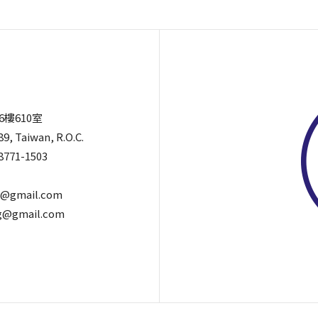
6樓610室
89, Taiwan, R.O.C.
8771-1503
@gmail.com
@gmail.com