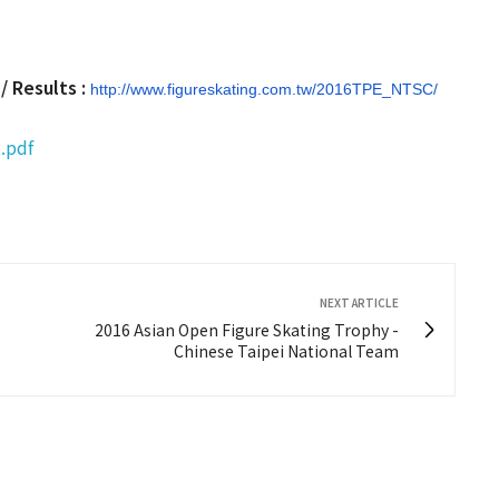
esults :
http://www.figureskating.com.
tw/2016TPE_NTSC/
.pdf
NEXT ARTICLE
2016 Asian Open Figure Skating Trophy -
Chinese Taipei National Team