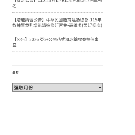
【檢定公告】115年9月份花式滑冰檢定已開放報
名
【增能講習公告】中華民國體育運動總會-115年
教練暨裁判增能講進修研習會-高雄場(第17梯次)
【公告】2026 亞洲公開花式滑冰錦標賽投保事
宜
彙整