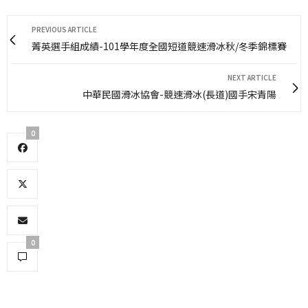
PREVIOUS ARTICLE
菁英選手組成績-101學年度全國短道競速滑冰秋/冬季錦標賽
NEXT ARTICLE
中華民國滑冰協會-競速滑冰(長道)國手宋青陽
0
0